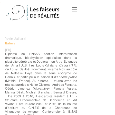
Yvain Juillard
Ecriture
[FR]
Diplômé de l’INSAS section interprétation
dramatique, biophysicien spécialisé dans la
plasticité cérébrale et Doctorant en Art et Sciences
de l’Art à l’ULB. Il est Louis XVI dans
Ça ira (1) fin
de Louis
de Joël Pommerat, incarne Nox au côté
de Nathalie Baye dans la série éponyme de
Canal+ et participe à la saison 3 d’
Ennemi public
(Mathieu France). Au cinéma, il tourne avec les
réalisateur.trice.s Hélier Cisterne, Andréas Fontana,
Cédric Jime
ne
z (
Novembre
), Pamela Varela,
Marina Déak, Michiel Blanchart, Bernard Dresse,
…De 2009 à 2016, il est artiste résident à L’L -
Structure Expérimentale de Recherche en Art
Vivant. Il est lauréat 2013 et 2016 de la bourse
d’écriture du C.N.E.S de la Chartreuse d
e
Villeneuve lès Avignon. Conférencier à l’INSAS