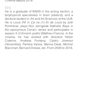
Cinéma depuis 2018.
[EN]
He is a graduate of INSAS in the acting section, a
biophysicist specialised in brain plasticity and a
doctoral student in Art and Art Sciences at the ULB.
He is Louis XVI in
Ça ira (1) fin de Louis
by Joël
Pommerat, plays Nox alongside Nathalie Baye in
the eponymous Canal+ series and participates in
season 3 of
Ennemi public
(Mathieu France). In the
cinema, he has worked with directors Hélier
Cisterne, Andréas Fontana, Cédric Jimenez
(
Novembre
), Pamela Varela, Marina Déak, Michiel
Blanchart, Bernard Dresse, etc. From 2009 to 2016,
he was a resident artist at L'L - Structure
Expérimentale de Recherche en Art Vivant. He is a
laureate of the 2013 and 2016 C.N.E.S. writing
grant at the Chartreuse de Villeneuve lès Avignon.
Lecturer at INSAS Cinéma since 2018.
RETOUR
Isabelle
© 2020 Lesfaiseursderealités. Créé par
Wix.com
Logo & Mise en page : Margot Sponchiado