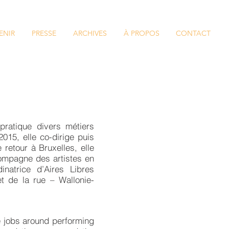
ENIR
PRESSE
ARCHIVES
À PROPOS
CONTACT
pratique divers métiers
015, elle co-dirige puis
retour à Bruxelles, elle
compagne des artistes en
inatrice d’Aires Libres
et de la rue – Wallonie-
e jobs around performing