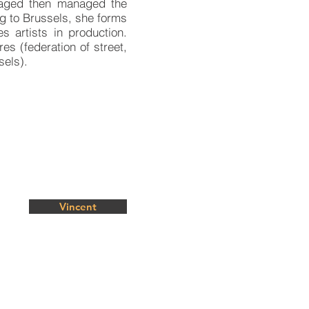
naged then managed the
g to Brussels, she forms
s artists in production.
es (federation of street,
sels).
Vincent