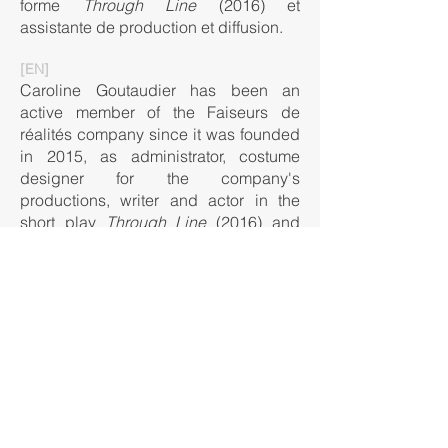
forme
Through Line
(2016) et
assistante de production et diffusion.
[EN]
Caroline Goutaudier has been an
active member of the Faiseurs de
réalités company since it was founded
in 2015, as administrator, costume
designer for the company's
productions, writer and actor in the
short play
Through Line
(2016) and
production and distribution assistant.
RETOUR
Rodrigue
© 2020 Lesfaiseursderealités. Créé par
Wix.com
Logo & Mise en page : Margot Sponchiado